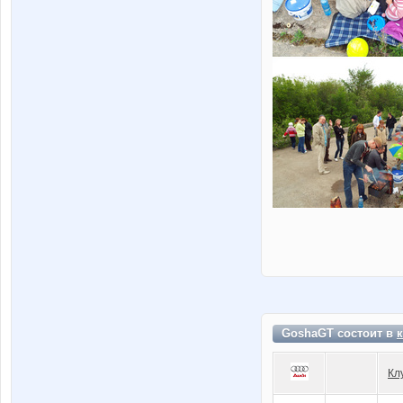
GoshaGT состоит в
Кл