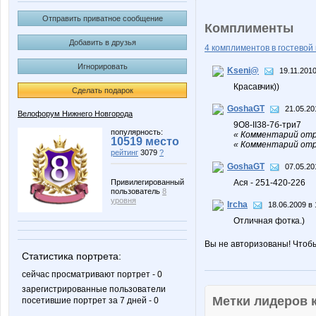
Отправить приватное сообщение
Комплименты
Добавить в друзья
4 комплиментов в гостевой 
Игнорировать
Kseni@
19.11.2010
Красавчик))
Сделать подарок
GoshaGT
21.05.20
Велофорум Нижнего Новгорода
9O8-II38-7б-три7
популярность:
« Комментарий отр
10519 место
« Комментарий отр
рейтинг
3079
?
GoshaGT
07.05.20
Привилегированный
Ася - 251-420-226
пользователь
8
уровня
Ircha
18.06.2009 в 
Отличная фотка.)
Вы не авторизованы! Чтоб
Статистика портрета:
сейчас просматривают портрет - 0
зарегистрированные пользователи
Метки лидеров
посетившие портрет за 7 дней - 0