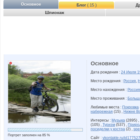
Основное
Блог
( 15 )
Д
Шпионаж
Основное
Дата рождения :
24 Июля
1
Место рождения :
Россия
,
Н
Место нахождения :
Россия
Место проживания :
Больша
Любимые места :
Покровка
набережная
(15) ,
Нижне В
Интересы :
Музыка
(2895) ,
(105) ,
Туризм
(537) ,
Приро
посиделки у костра
(2) ,
spe
Портрет заполнен на 85 %
Сайт :
vkontakte.ru/id17752